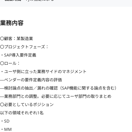
業務内容
〇顧客：某製造業

〇プロジェクトフェーズ：

・SAP導入要件定義

〇ロール：

・ユーザ側に立った業務サイドのマネジメント

―ベンダーの要件定義内容の評価

―検討論点の抽出／漏れの確認（SAP機能に関する論点を含む）

―業務部門との調整。必要に応じてユーザ部門の取りまとめ

〇必要としているポジション

以下の領域それぞれ1名

・SD

・MM
