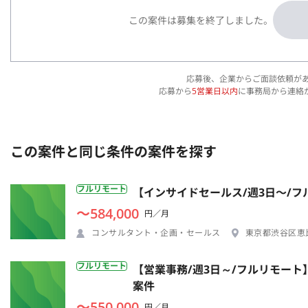
この案件は募集を終了しました。
応募後、企業からご面談依頼が
応募から
5営業日以内
に事務局から連絡
この案件と同じ条件の案件を探す
フルリモート
【インサイドセールス/週3日〜/フ
〜584,000
円／月
コンサルタント・企画・セールス
東京都渋谷区恵比
フルリモート
【営業事務/週3日～/フルリモー
案件
〜550,000
円／月