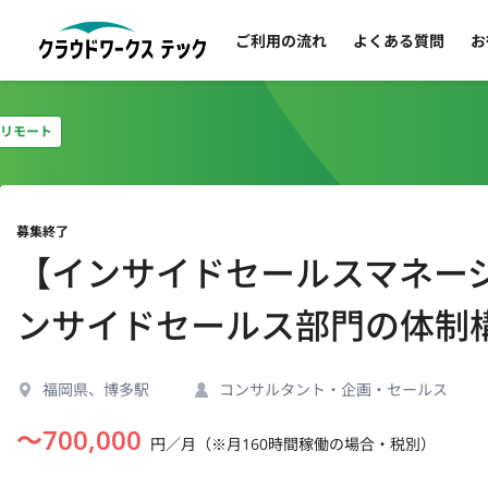
ご利用の流れ
よくある質問
お
リモート
募集終了
【インサイドセールスマネージ
ンサイドセールス部門の体制
福岡県、博多駅
コンサルタント・企画・セールス
〜
700,000
円／月（※月160時間稼働の場合・税別）