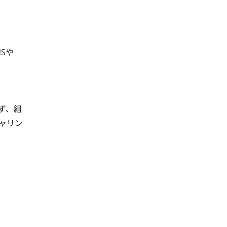
Sや
ず、組
ャリン