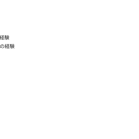
験

の経験
