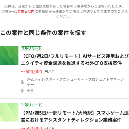
応募後、企業からご面談依頼があった場合のみ事務局からご連絡いたします。
応募から
5営業日以内
に事務局から連絡がない場合は見送りとなりますのでご了承
ください。
この案件と同じ条件の案件を探す
フルリモート
【CFO/週2日/フルリモート】AIサービス運用および
エクイティ資金調達を推進する社外CFO支援案件
〜600,000
円／月
Webディレクター・プロデューサー・プロジェクトマネージ
ャー
渋谷
一部リモート
【PM/週5日/一部リモート/大崎駅】スマホゲーム運
営におけるアシスタントディレクション業務案件
〜500,000
円／月