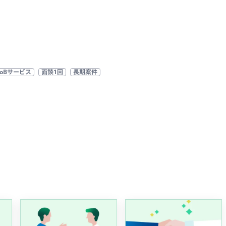
toBサービス
面談1回
長期案件