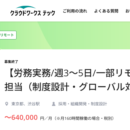
ご利用の流れ
よくある質問
お
リモート
募集終了
【労務実務/週3〜5日/一部リ
担当（制度設計・グローバル
東京都、渋谷駅
採用・組織開発・制度設計
〜
640,000
円／月（※月160時間稼働の場合・税別）