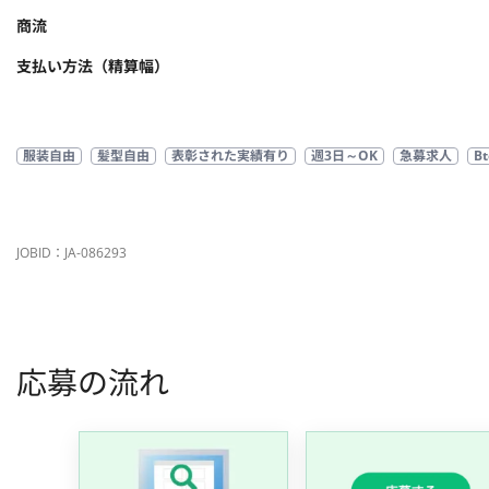
商流
支払い方法（精算幅）
服装自由
髪型自由
表彰された実績有り
週3日～OK
急募求人
B
JOBID：JA-086293
応募の流れ