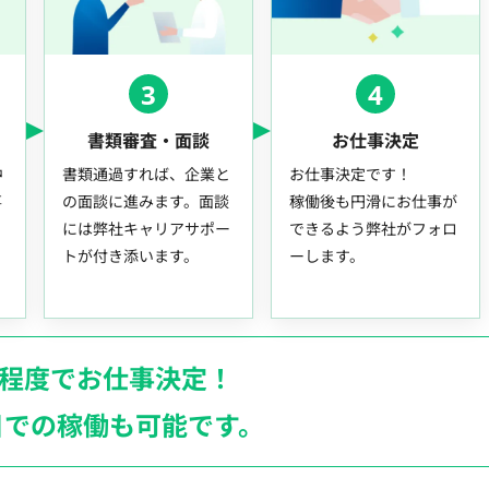
3
4
書類審査・面談
お仕事決定
中
書類通過すれば、企業と
お仕事決定です！
事
の面談に進みます。面談
稼働後も円滑にお仕事が
には弊社キャリアサポー
できるよう弊社がフォロ
トが付き添います。
ーします。
月程度でお仕事決定！
日での稼働も
可能です。