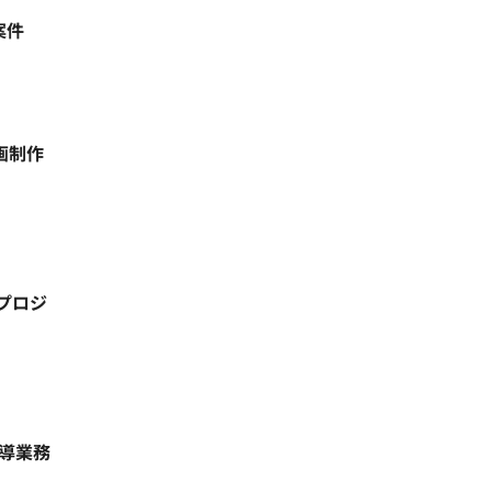
案件
画制作
プロジ
指導業務