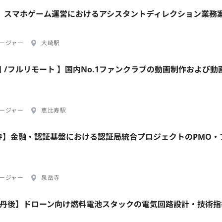
崎駅】スマホゲーム運営におけるアシスタントディレクション業務
ージャー
大崎駅
日 /フルリモート 】国内No.1ファンクラブの動画制作および動
ージャー
恵比寿駅
岳寺】金融・認証基盤における認証局統合プロジェクトのPMO・
ージャー
泉岳寺
/京丹後】ドローン向け燃料電池スタックの電気回路設計・技術