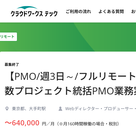
ご利用の流れ
よくある質問
お
リモート
募集終了
【PMO/週3日～/フルリモ
数プロジェクト統括PMO業務
東京都、大手町駅
Webディレクター・プロデューサー
〜
640,000
円／月（※月160時間稼働の場合・税別）