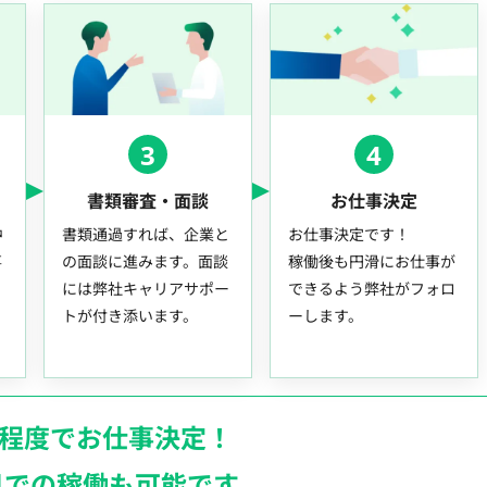
3
4
書類審査・面談
お仕事決定
中
書類通過すれば、企業と
お仕事決定です！
事
の面談に進みます。面談
稼働後も円滑にお仕事が
には弊社キャリアサポー
できるよう弊社がフォロ
トが付き添います。
ーします。
月程度でお仕事決定！
日での稼働も
可能です。