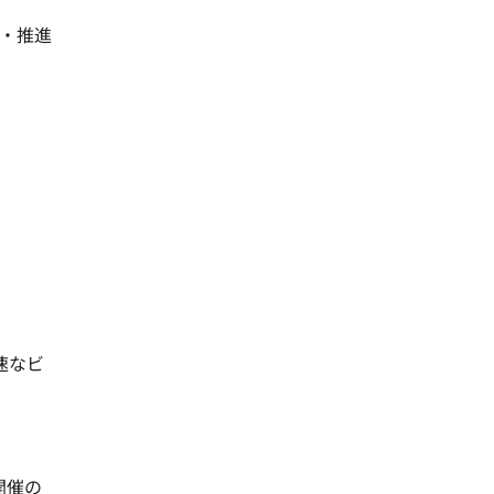
・推進
速なビ
開催の