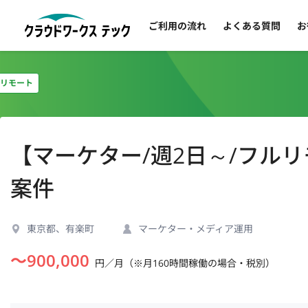
ご利用の流れ
よくある質問
お
リモート
【マーケター/週2日～/フル
案件
東京都、有楽町
マーケター・メディア運用
〜
900,000
円／月（※月160時間稼働の場合・税別）