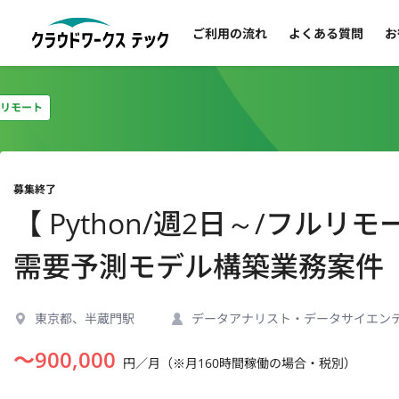
ご利用の流れ
よくある質問
お
リモート
募集終了
【 Python/週2日～/フ
需要予測モデル構築業務案件
東京都、半蔵門駅
データアナリスト・データサイエン
〜
900,000
円／月（※月160時間稼働の場合・税別）