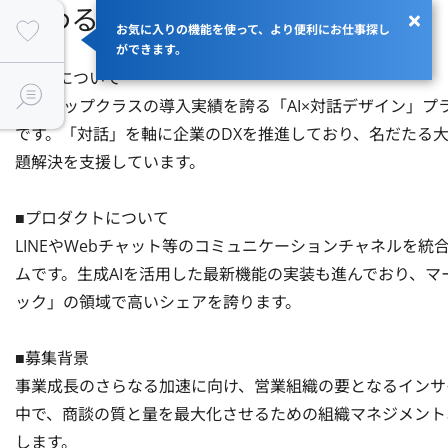
関わるサービス・プロダクト
お気に入りの機能を使って、より便利にお仕事探し
ができます。
■企業について

国内トップクラスの導入実績を誇る「AI×対話デザイン」プ
です。「対話」を軸に企業のDXを推進しており、名だたる
題解決を支援しています。

■プロダクトについて

LINEやWebチャット等のコミュニケーションチャネルを統
ムです。生成AIを活用した最新機能の実装も進んでおり、マ
ック」の領域で高いシェアを誇ります。

■募集背景

事業成長のさらなる加速に向け、営業組織の要となるインサ
中で、商談の質と量を最大化させるための組織マネジメント
します。